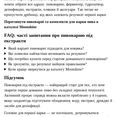
хочете зібрати все одразу: пивоварню, ферментер, гідрозатвор,
дезінфекцію, екстракти, пляшки й аксесуари. Так легше не
пропустити дрібниці, від яких залежить результат першої варки.
Переглянути пивоварні та комплекти для варки пива в
каталозі Moonshine
FAQ: часті запитання про пивоварню під
екстракти
Який варіант пивоварні підходить для новачка?
Які помилки найчастіше впливають на результат?
Що потрібно купити перед стартом домашнього пивоваріння?
Як зрозуміти, що результат вийшов правильним?
Коли краще звернутися до каталогу Moonshine?
Підсумок
Пивоварня під екстракти — найкращий старт для тих, хто хоче
зварити перше домашнє пиво без складної зернової технології.
Активний процес справді можна вкласти приблизно у 4 години,
якщо заздалегідь підготувати обладнання, воду, екстракт, дріжджі й
засоби для дезінфекції.
Головне для першої варки — не поспішати, дотримуватися