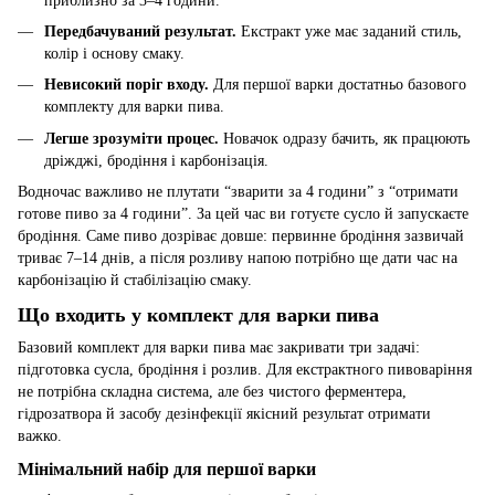
приблизно за 3–4 години.
Передбачуваний результат.
Екстракт уже має заданий стиль,
колір і основу смаку.
Невисокий поріг входу.
Для першої варки достатньо базового
комплекту для варки пива.
Легше зрозуміти процес.
Новачок одразу бачить, як працюють
дріжджі, бродіння і карбонізація.
Водночас важливо не плутати “зварити за 4 години” з “отримати
готове пиво за 4 години”. За цей час ви готуєте сусло й запускаєте
бродіння. Саме пиво дозріває довше: первинне бродіння зазвичай
триває 7–14 днів, а після розливу напою потрібно ще дати час на
карбонізацію й стабілізацію смаку.
Що входить у комплект для варки пива
Базовий комплект для варки пива має закривати три задачі:
підготовка сусла, бродіння і розлив. Для екстрактного пивоваріння
не потрібна складна система, але без чистого ферментера,
гідрозатвора й засобу дезінфекції якісний результат отримати
важко.
Мінімальний набір для першої варки