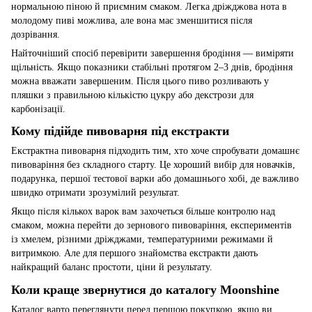
нормальною піною й приємним смаком. Легка дріжджова нота в
молодому пиві можлива, але вона має зменшитися після
дозрівання.
Найточніший спосіб перевірити завершення бродіння — виміряти
щільність. Якщо показники стабільні протягом 2–3 днів, бродіння
можна вважати завершеним. Після цього пиво розливають у
пляшки з правильною кількістю цукру або декстрози для
карбонізації.
Кому підійде пивоварня під екстракти
Екстрактна пивоварня підходить тим, хто хоче спробувати домашнє
пивоваріння без складного старту. Це хороший вибір для новачків,
подарунка, першої тестової варки або домашнього хобі, де важливо
швидко отримати зрозумілий результат.
Якщо після кількох варок вам захочеться більше контролю над
смаком, можна перейти до зернового пивоваріння, експериментів
із хмелем, різними дріжджами, температурними режимами й
витримкою. Але для першого знайомства екстракти дають
найкращий баланс простоти, ціни й результату.
Коли краще звернутися до каталогу Moonshine
Каталог варто переглянути перед першою покупкою, якщо ви