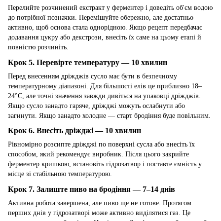
Перелийте розчинений екстракт у ферментер і доведіть об'єм водою
до потрібної позначки. Перемішуйте обережно, але достатньо
активно, щоб основа стала однорідною. Якщо рецепт передбачає
додавання цукру або декстрози, внесіть їх саме на цьому етапі й
повністю розчиніть.
Крок 5. Перевірте температуру — 10 хвилин
Перед внесенням дріжджів сусло має бути в безпечному
температурному діапазоні. Для більшості елів це приблизно 18–
24°C, але точні значення завжди дивіться на упаковці дріжджів.
Якщо сусло занадто гаряче, дріжджі можуть ослабнути або
загинути. Якщо занадто холодне — старт бродіння буде повільним.
Крок 6. Внесіть дріжджі — 10 хвилин
Рівномірно розсипте дріжджі по поверхні сусла або внесіть їх
способом, який рекомендує виробник. Після цього закрийте
ферментер кришкою, встановіть гідрозатвор і поставте ємність у
місце зі стабільною температурою.
Крок 7. Залиште пиво на бродіння — 7–14 днів
Активна робота завершена, але пиво ще не готове. Протягом
перших днів у гідрозатворі може активно виділятися газ. Це