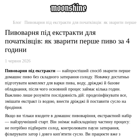
Блог
Пивоварня під екстракти для початківців: як зварити перше
Пивоварня під екстракти для
початківців: як зварити перше пиво за 4
години
1 червня 2026
Пивоварня під екстракти
— найпростіший спосіб зварити перше
домашнє пиво без складного затирання солоду. Новачку достатньо
підготувати комплект для варки пива, воду, дріжджі й базове
обладнання, після чого основний процес займає кілька годин.
Важливо лише розуміти послідовність дій: продезінфікувати все,
змішати екстракт із водою, внести дріжджі й поставити сусло на
бродіння.
Якщо ви тільки входите в домашнє пивоваріння, екстрактний набір
— найзручніший старт. Він знімає найскладнішу частину процесу:
не потрібно підбирати солод, контролювати паузи затирання,
фільтрувати затор і довго кип'ятити сусло. Ви працюєте вже з