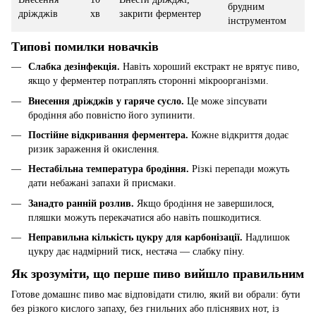
брудним
дріжджів
хв
закрити ферментер
інструментом
Типові помилки новачків
Слабка дезінфекція.
Навіть хороший екстракт не врятує пиво,
якщо у ферментер потраплять сторонні мікроорганізми.
Внесення дріжджів у гаряче сусло.
Це може зіпсувати
бродіння або повністю його зупинити.
Постійне відкривання ферментера.
Кожне відкриття додає
ризик зараження й окислення.
Нестабільна температура бродіння.
Різкі перепади можуть
дати небажані запахи й присмаки.
Занадто ранній розлив.
Якщо бродіння не завершилося,
пляшки можуть перекачатися або навіть пошкодитися.
Неправильна кількість цукру для карбонізації.
Надлишок
цукру дає надмірний тиск, нестача — слабку піну.
Як зрозуміти, що перше пиво вийшло правильним
Готове домашнє пиво має відповідати стилю, який ви обрали: бути
без різкого кислого запаху, без гнильних або пліснявих нот, із