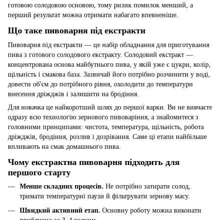
готовою солодовою основою, тому ризик помилок менший, а
перший результат можна отримати набагато впевненіше.
Що таке пивоварня під екстракти
Пивоварня під екстракти — це набір обладнання для приготування
пива з готового солодового екстракту. Солодовий екстракт —
концентрована основа майбутнього пива, у якій уже є цукри, колір,
щільність і смакова база. Зазвичай його потрібно розчинити у воді,
довести об'єм до потрібного рівня, охолодити до температури
внесення дріжджів і залишити на бродіння.
Для новачка це найкоротший шлях до першої варки. Ви не вивчаєте
одразу всю технологію зернового пивоваріння, а знайомитеся з
головними принципами: чистота, температура, щільність, робота
дріжджів, бродіння, розлив і дозрівання. Саме ці етапи найбільше
впливають на смак домашнього пива.
Чому екстрактна пивоварня підходить для
першого старту
Менше складних процесів.
Не потрібно затирати солод,
тримати температурні паузи й фільтрувати зернову масу.
Швидкий активний етап.
Основну роботу можна виконати