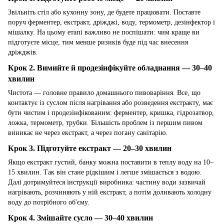
Звільніть стіл або кухонну зону, де будете працювати. Поставте
поруч ферментер, екстракт, дріжджі, воду, термометр, дезінфектор і
мішалку. На цьому етапі важливо не поспішати: чим краще ви
підготуєте місце, тим менше ризиків буде під час внесення
дріжджів.
Крок 2. Вимийте й продезінфікуйте обладнання — 30–40
хвилин
Чистота — головне правило домашнього пивоваріння. Все, що
контактує із суслом після нагрівання або розведення екстракту, має
бути чистим і продезінфікованим: ферментер, кришка, гідрозатвор,
ложка, термометр, трубки. Більшість проблем із першим пивом
виникає не через екстракт, а через погану санітарію.
Крок 3. Підготуйте екстракт — 20–30 хвилин
Якщо екстракт густий, банку можна поставити в теплу воду на 10–
15 хвилин. Так він стане рідкішим і легше змішається з водою.
Далі дотримуйтеся інструкції виробника: частину води зазвичай
нагрівають, розчиняють у ній екстракт, а потім доливають холодну
воду до потрібного об'єму.
Крок 4. Змішайте сусло — 30–40 хвилин