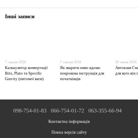
Інші записи
7 серпня 2026
7 серпня 2026
30 липня 2026
Калькулятор конвертації
Як зварити пиво вдома:
Автоклав Сма
Brix, Plato та Specific
покрокова інструкція для
для кого він
Gravity (питомої ваги)
початківців
098-754-01-83
066-754-01-72
063-355-66-94
Контактна інформація
Повна версія сайту