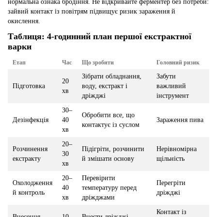
нормальна ознака бродіння. Не відкривайте ферментер без потреби:
зайвий контакт із повітрям підвищує ризик зараження й
окислення.
Таблиця: 4-годинний план першої екстрактної
варки
Етап
Час
Що зробити
Головний ризик
Зібрати обладнання,
Забути
20
Підготовка
воду, екстракт і
важливий
хв
дріжджі
інструмент
30–
Обробити все, що
Дезінфекція
40
Зараження пива
контактує із суслом
хв
20–
Розчинення
Підігріти, розчинити
Нерівномірна
30
екстракту
й змішати основу
щільність
хв
20–
Перевірити
Охолодження
Перегріти
40
температуру перед
й контроль
дріжджі
хв
дріжджами
Контакт із
Внесення
10
Внести дріжджі,