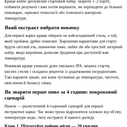
Краще взяти зрозумілий стартовий набір, зварити 1–2 партії,
побачити результат і вже потім вирішити, чи переходити до більшої
пивоварні, зернової технології або точнішого контролю
температури.
Який екстракт вибрати новачку
Для першої варки краще обирати не найскладніший стиль, а той,
який пробачає дрібні помилки. Хорошими варіантами для старту
будуть світлий ель, пшеничне пиво, amber ale або простий лагерний
набір, якщо виробник дозволяє бродіння при доступній вам
температурі.
Новачкам краще уникати дуже хмільних IPA, міцних стаутів,
кислих стилів і складних рецептів із додатковими інгредієнтами.
Такі варіанти цікаві, але вони чутливіші до температури, чистоти,
окислення й балансу смаку.
Як зварити перше пиво за 4 години: покроковий
сценарій
Нижче — реалістичний 4-годинний сценарій для першої
екстрактної варки. Час може трохи відрізнятися залежно від об'єму,
температури води, типу екстракту й вашого досвіду.
Крок 1. Підготуйте робоче місце — 20 хвилин