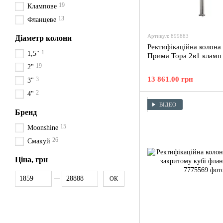
19
Клампове
13
Фланцеве
Артикул: 899883
Діаметр колони
Ректифікаційна колона
1
1,5"
Прима Тора 2в1 кламп
19
2"
13 861.00 грн
3
3"
2
4"
ВІДЕО
Бренд
15
Moonshine
26
Смакуй
Ціна, грн
Від Ціна, грн
До Ціна, грн
ОК