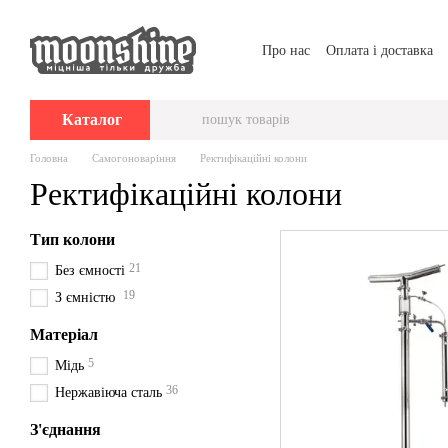
Перейти до основного контенту
Про нас
Оплата і доставка
Каталог
Головна
Самогоноваріння
Ректифікаційні колони
Ректифікаційні колони
Тип колони
21
Без ємності
19
З ємністю
Матеріал
5
Мідь
36
Нержавіюча сталь
З'єднання