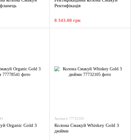
йна колона Смакуй
Ректифікаційна колона Смакуй
фланець
Ректифікація
8 343.00 грн
41
Артикул: 77732105
уй Organic Gold 3
Колона Смакуй Whiskey Gold 3
дюйми