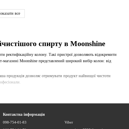
оказати все
йчистішого спирту в Moonshine
ти ректифікаційну колону. Такі пристрої дозволяють відокремити
т-магазині Moonshine представлений широкий вибір колон: від
Наша продукція дозволяє отримувати продукт найвищої чистоти
рофесіонали.
удовий вибір для універсального використання.
Контактна інформація
сполуки. Мідь позитивно впливає на смак та аромат дистиляту.
098-754-01-83
Viber
овуванні та дають стабільний результат.