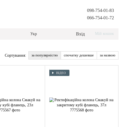
098-754-01-83
066-754-01-72
Вхід
Мій кошик
Укр
за популярністю
спочатку дешевше
за назвою
Сортування:
ВІДЕО