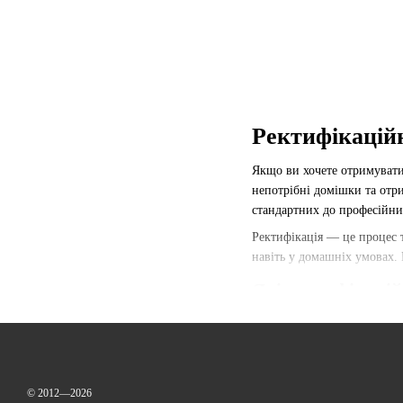
Ректифікаційн
Якщо ви хочете отримувати
непотрібні домішки та отр
стандартних до професійни
Ректифікація — це процес 
навіть у домашніх умовах.
Які ректифікацій
Залежно від ваших завдань 
Бражно-ректифікаційні 
Мідні ректифікаційні к
© 2012—2026
Дистиляційні колони — 