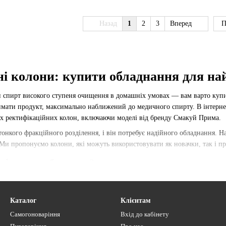
Назад
1
2
3
Вперед
П
і колони: купити обладнання для на
 спирт високого ступеня очищення в домашніх умовах — вам варто купи
имати продукт, максимально наближений до медичного спирту. В інтерне
х ректифікаційних колон, включаючи моделі від бренду Смакуй Прима.
тонкого фракційного розділення, і він потребує надійного обладнання. 
 Ми пропонуємо колони, які можуть використовувати як новачки, так і п
ні колони бувають?
та рівня підготовки, ви можете обрати:
колони — поєднують у собі можливості дистиляції та ректифікації. Це ч
Каталог
Клієнтам
олони — ідеально підходять для ароматних напоїв, прибирають сірчисті 
Самогоноваріння
Вхід до кабінету
класика для отримання чистого спирту та самогону. Вони прості в обслуг