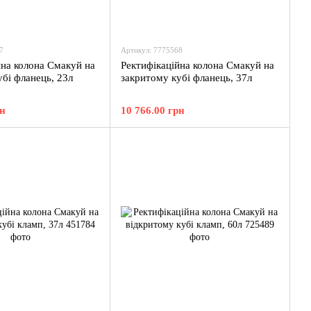
7
Артикул: 7775568
йна колона Смакуй на
Ректифікаційна колона Смакуй на
бі фланець, 23л
закритому кубі фланець, 37л
рн
10 766.00 грн