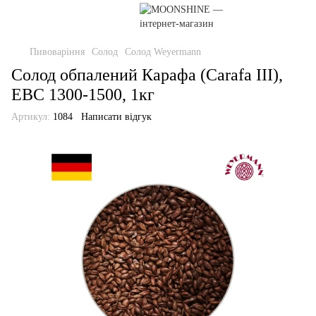
Пивоваріння
Солод
Солод Weyermann
Солод обпалений Карафа (Сarafa III),
EBC 1300-1500, 1кг
Артикул:
1084
Написати відгук