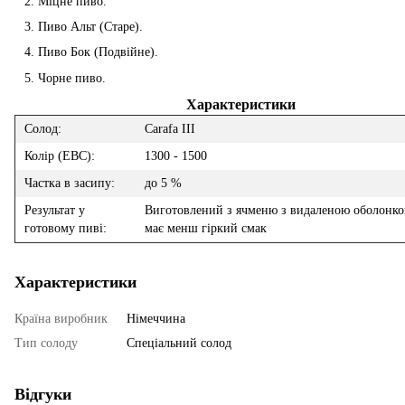
Міцне пиво.
Пиво Альт (Старе).
Пиво Бок (Подвійне).
Чорне пиво.
Характеристики
Солод:
Сarafa III
Колір (EBC):
1300 - 1500
Частка в засипу:
до 5 %
Результат у
Виготовлений з ячменю з видаленою оболонко
готовому пиві:
має менш гіркий смак
Характеристики
Країна виробник
Німеччина
Тип солоду
Спеціальний солод
Відгуки