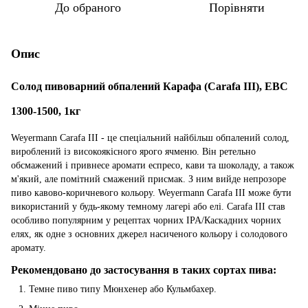
До обраного
Порівняти
Опис
Солод пивоварний обпалений Карафа (Сarafa III), EBC
1300-1500, 1кг
Weyermann Сarafa III - це спеціальний найбільш обпалений солод,
вироблений із високоякісного ярого ячменю. Він ретельно
обсмажений і привнесе аромати еспресо, кави та шоколаду, а також
м'який, але помітний смажений присмак. З ним вийде непрозоре
пиво кавово-коричневого кольору. Weyermann Сarafa III може бути
використаний у будь-якому темному лагері або елі. Сarafa III став
особливо популярним у рецептах чорних IPA/Каскадних чорних
елях, як одне з основних джерел насиченого кольору і солодового
аромату.
Рекомендовано до застосування в таких сортах пива:
Темне пиво типу Мюнхенер або Кульмбахер.