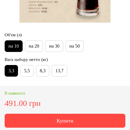
Об'єм (л)
на 10
на 20
на 30
на 50
Вага набору нетто (кг)
3,3
5,5
8,3
13,7
В наявності
491.00 грн
Купити