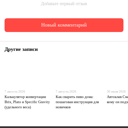
Добавьте первый отзыв
Новый комментарий
Другие записи
7 августа 2026
7 августа 2026
30 июля 2026
Калькулятор конвертации
Как сварить пиво дома:
Автоклав См
Brix, Plato и Specific Gravity
пошаговая инструкция для
кому он под
(удельного веса)
новичков