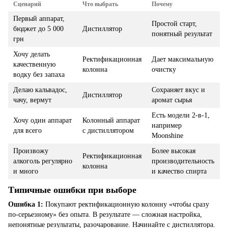
Сценарий
Что выбрать
Почему
Первый аппарат,
Простой старт,
бюджет до 5 000
Дистиллятор
понятный результат
грн
Хочу делать
Ректификационная
Дает максимальную
качественную
колонна
очистку
водку без запаха
Делаю кальвадос,
Сохраняет вкус и
Дистиллятор
чачу, вермут
аромат сырья
Есть модели 2-в-1,
Хочу один аппарат
Колонный аппарат
например
для всего
с дистиллятором
Moonshine
Произвожу
Более высокая
Ректификационная
алкоголь регулярно
производительность
колонна
и много
и качество спирта
Типичные ошибки при выборе
Ошибка 1:
Покупают ректификационную колонну «чтобы сразу
по-серьезному» без опыта. В результате — сложная настройка,
непонятные результаты, разочарование. Начинайте с дистиллятора.