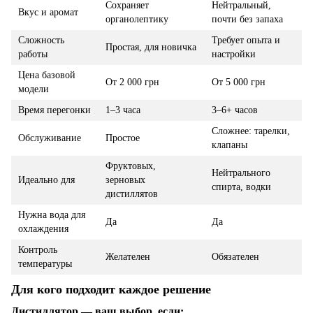
Сохраняет
Нейтральный,
Вкус и аромат
органолептику
почти без запаха
Сложность
Требует опыта и
Простая, для новичка
работы
настройки
Цена базовой
От 2 000 грн
От 5 000 грн
модели
Время перегонки
1–3 часа
3–6+ часов
Сложнее: тарелки,
Обслуживание
Простое
клапаны
Фруктовых,
Нейтрального
Идеально для
зерновых
спирта, водки
дистиллятов
Нужна вода для
Да
Да
охлаждения
Контроль
Желателен
Обязателен
температуры
Для кого подходит каждое решение
Дистиллятор — ваш выбор, если: