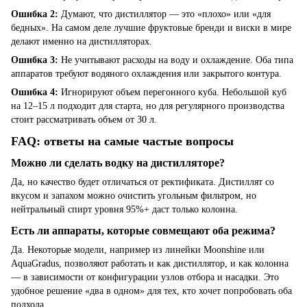
Ошибка 2:
Думают, что дистиллятор — это «плохо» или «для
бедных». На самом деле лучшие фруктовые бренди и виски в мире
делают именно на дистилляторах.
Ошибка 3:
Не учитывают расходы на воду и охлаждение. Оба типа
аппаратов требуют водяного охлаждения или закрытого контура.
Ошибка 4:
Игнорируют объем перегонного куба. Небольшой куб
на 12–15 л подходит для старта, но для регулярного производства
стоит рассматривать объем от 30 л.
FAQ: ответы на самые частые вопросы
Можно ли сделать водку на дистилляторе?
Да, но качество будет отличаться от ректификата. Дистиллят со
вкусом и запахом можно очистить угольным фильтром, но
нейтральный спирт уровня 95%+ даст только колонна.
Есть ли аппараты, которые совмещают оба режима?
Да. Некоторые модели, например из линейки Moonshine или
AquaGradus, позволяют работать и как дистиллятор, и как колонна
— в зависимости от конфигурации узлов отбора и насадки. Это
удобное решение «два в одном» для тех, кто хочет попробовать оба
подхода.