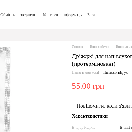
Обмін та повернення
Контактна інформація
Блог
Головна
Виноробство
Винні дрі
Дріжджі для напівсухог
(протерміновані)
Немає в наявності
Написати відгук
55.00 грн
Повідомити, коли з'яви
Характеристики
Вид дріжджів
Винні 