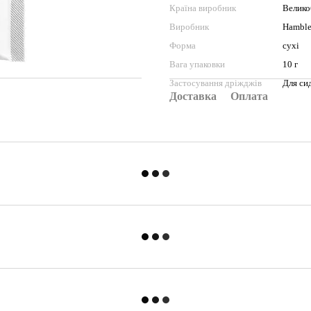
Країна виробник
Велико
Виробник
Hamble
Форма
сухі
Вага упаковки
10 г
Застосування дріжджів
Для си
Доставка
Оплата