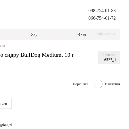
098-754-01-83
066-754-01-72
Вхід
Мій кошик
Укр
жджі
о сидру BullDog Medium, 10 г
Артикул
16527_1
Порівняти
В бажання
ться
дріжджі