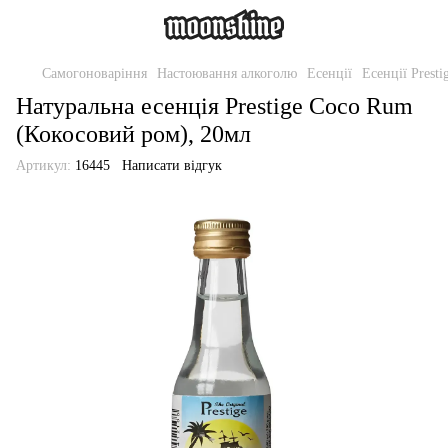
Самогоноваріння
Настоювання алкоголю
Есенції
Есенції Presti
Натуральна есенція Prestige Coco Rum
(Кокосовий ром), 20мл
Артикул:
16445
Написати відгук