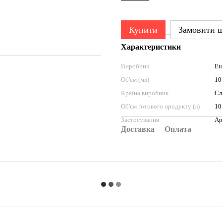
Купити
Замовити 
Характеристики
Виробник
Et
Об'єм (мл)
10
Країна виробник
Сл
Об'єм готового продукту (л)
10
Застосування
Ар
Доставка
Оплата