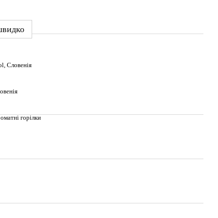
швидко
ol, Словенія
овенія
оматні горілки