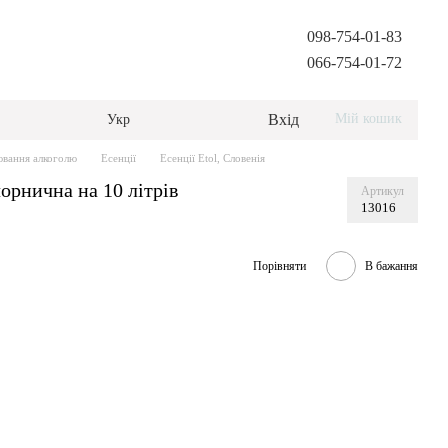
098-754-01-83
066-754-01-72
Вхід
Мій кошик
Укр
вання алкоголю
Есенції
Есенції Etol, Словенія
орнична на 10 літрів
Артикул
13016
Порівняти
В бажання