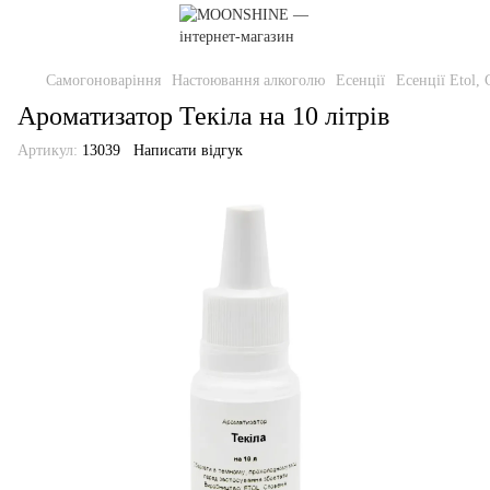
Самогоноваріння
Настоювання алкоголю
Есенції
Есенції Etol, 
Ароматизатор Текіла на 10 літрів
Артикул:
13039
Написати відгук