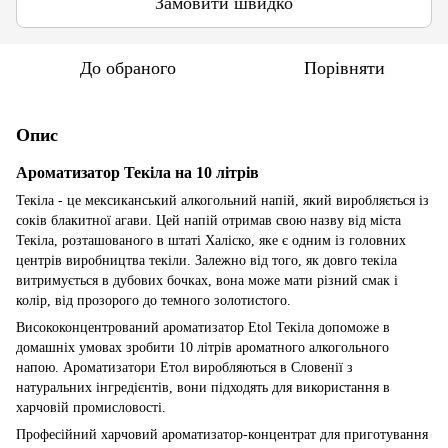
Замовити швидко
До обраного
Порівняти
Опис
Ароматизатор Текіла на 10 літрів
Текіла - це мексиканський алкогольний напій, який виробляється із
соків блакитної агави. Цей напій отримав свою назву від міста
Текіла, розташованого в штаті Халіско, яке є одним із головних
центрів виробництва текіли. Залежно від того, як довго текіла
витримується в дубових бочках, вона може мати різний смак і
колір, від прозорого до темного золотистого.
Висококонцентрований ароматизатор Etol Текіла допоможе в
домашніх умовах зробити 10 літрів ароматного алкогольного
напою. Ароматизатори Етол виробляються в Словенії з
натуральних інгредієнтів, вони підходять для використання в
харчовій промисловості.
Професійний харчовий ароматизатор-концентрат для приготування