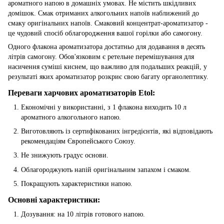
ароматного напою в домашніх умовах. Не містить шкідливих
домішок. Смак отриманих алкогольних напоїв наближений до
смаку оригінальних напоїв. Смаковий концентрат-ароматизатор -
це чудовий спосіб облагородження вашої горілки або самогону.
Одного флакона ароматизатора достатньо для додавання в десять
літрів самогону. Обов'язковим є ретельне перемішування для
насичення суміші киснем, що важливо для подальших реакцій, у
результаті яких ароматизатор розкриє свою багату органолептику.
Переваги харчових ароматизаторів Etol:
Економічні у використанні, з 1 флакона виходить 10 л
ароматного алкогольного напою.
Виготовляють із сертифікованих інгредієнтів, які відповідають
рекомендаціям Європейського Союзу.
Не знижують градус основи.
Облагороджують напій оригінальним запахом і смаком.
Покращують характеристики напою.
Основні характеристики:
Дозування: на 10 літрів готового напою.