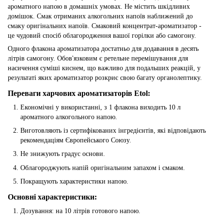
ароматного напою в домашніх умовах. Не містить шкідливих
домішок. Смак отриманих алкогольних напоїв наближений до
смаку оригінальних напоїв. Смаковий концентрат-ароматизатор -
це чудовий спосіб облагородження вашої горілки або самогону.
Одного флакона ароматизатора достатньо для додавання в десять
літрів самогону. Обов'язковим є ретельне перемішування для
насичення суміші киснем, що важливо для подальших реакцій, у
результаті яких ароматизатор розкриє свою багату органолептику.
Переваги харчових ароматизаторів Etol:
Економічні у використанні, з 1 флакона виходить 10 л
ароматного алкогольного напою.
Виготовляють із сертифікованих інгредієнтів, які відповідають
рекомендаціям Європейського Союзу.
Не знижують градус основи.
Облагороджують напій оригінальним запахом і смаком.
Покращують характеристики напою.
Основні характеристики:
Дозування: на 10 літрів готового напою.