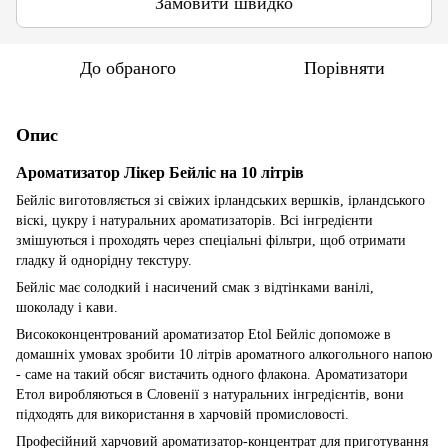
Замовити швидко
До обраного
Порівняти
Опис
Ароматизатор Лікер Бейліс на 10 літрів
Бейліс виготовляється зі свіжих ірландських вершків, ірландського
віскі, цукру і натуральних ароматизаторів. Всі інгредієнти
змішуються і проходять через спеціальні фільтри, щоб отримати
гладку й однорідну текстуру.
Бейліс має солодкий і насичений смак з відтінками ванілі,
шоколаду і кави.
Висококонцентрований ароматизатор Etol Бейліс допоможе в
домашніх умовах зробити 10 літрів ароматного алкогольного напою
- саме на такий обсяг вистачить одного флакона. Ароматизатори
Етол виробляються в Словенії з натуральних інгредієнтів, вони
підходять для використання в харчовій промисловості.
Професійний харчовий ароматизатор-концентрат для приготування