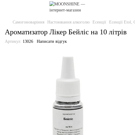
Самогоноваріння
Настоювання алкоголю
Есенції
Есенції Etol, 
Ароматизатор Лікер Бейліс на 10 літрів
Артикул:
13026
Написати відгук