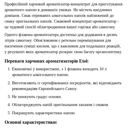
Професійний харчовий ароматизатор-концентрат для приготування
ароматного напою в домашніх умовах. Не містить шкідливих
домішок. Смак отриманих алкогольних напоїв наближений до
смаку оригінальних напоїв. Смаковий концентрат-ароматизатор -
це чудовий спосіб облагородження вашої горілки або самогону.
Одного флакона ароматизатора достатньо для додавання в десять
літрів самогону. Обов'язковим є ретельне перемішування для
насичення суміші киснем, що є важливим для подальших реакцій,
у результаті яких ароматизатор розкриє свою багату органолептику.
Переваги харчових ароматизаторів Etol:
Економічні у використанні, з 1 флакона виходить 10 л
ароматного алкогольного напою.
Виготовляють із сертифікованих інгредієнтів, які відповідають
рекомендаціям Європейського Союзу.
Не знижують градус основи.
Облагороджують напій оригінальним запахом і смаком.
Покращують характеристики напою.
Основні характеристики: