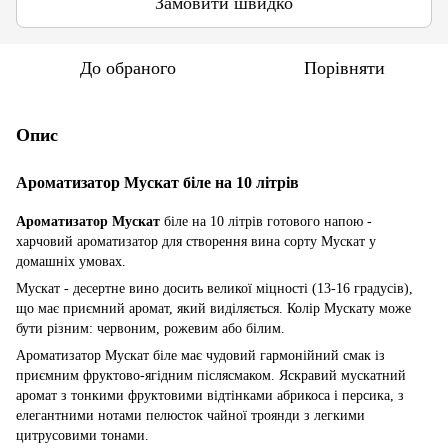
Замовити швидко
До обраного
Порівняти
Опис
Ароматизатор Мускат біле на 10 літрів
Ароматизатор Мускат
біле на 10 літрів готового напою -
харчовий ароматизатор для створення вина сорту Мускат у
домашніх умовах.
Мускат - десертне вино досить великої міцності (13-16 градусів),
що має приємний аромат, який виділяється. Колір Мускату може
бути різним: червоним, рожевим або білим.
Ароматизатор Мускат біле має чудовий гармонійний смак із
приємним фруктово-ягідним післясмаком. Яскравий мускатний
аромат з тонкими фруктовими відтінками абрикоса і персика, з
елегантними нотами пелюсток чайної троянди з легкими
цитрусовими тонами.