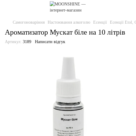
Самогоноваріння
Настоювання алкоголю
Есенції
Есенції Etol, 
Ароматизатор Мускат біле на 10 літрів
Артикул:
3189
Написати відгук