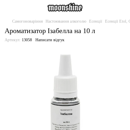
Самогоноваріння
Настоювання алкоголю
Есенції
Есенції Etol, 
Ароматизатор Ізабелла на 10 л
Артикул:
13058
Написати відгук