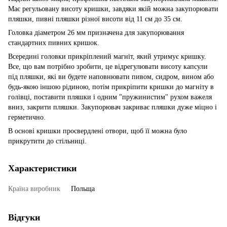
Має регульовану висоту кришки, завдяки якій можна закупорювати
пляшки, пивні пляшки різної висоти від 11 см до 35 см.
Головка діаметром 26 мм призначена для закупорювання
стандартних пивних кришок.
Всередині головки прикріплений магніт, який утримує кришку.
Все, що вам потрібно зробити, це відрегулювати висоту капсули
під пляшки, які ви будете наповнювати пивом, сидром, вином або
будь-якою іншою рідиною, потім прикріпити кришки до магніту в
голівці, поставити пляшки і одним "пружинистим" рухом важеля
вниз, закрити пляшки. Закупорювач закриває пляшки дуже міцно і
герметично.
В основі кришки просвердлені отвори, щоб її можна було
прикрутити до стільниці.
Характеристики
Країна виробник
Польща
Відгуки