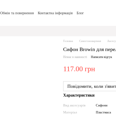
Обмін та повернення
Контактна інформація
Блог
Головна
Самогоноваріння
Аксесу
Сифон Browin для пере
Немає в наявності
Написати відгук
117.00 грн
Повідомити, коли з'яви
Характеристики
Вид аксесуарів
Сифони
Матеріал
Пластмаса