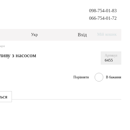
098-754-01-83
066-754-01-72
Вхід
Мій кошик
Укр
ари
ливу з насосом
Артикул
6455
Порівняти
В бажання
ться