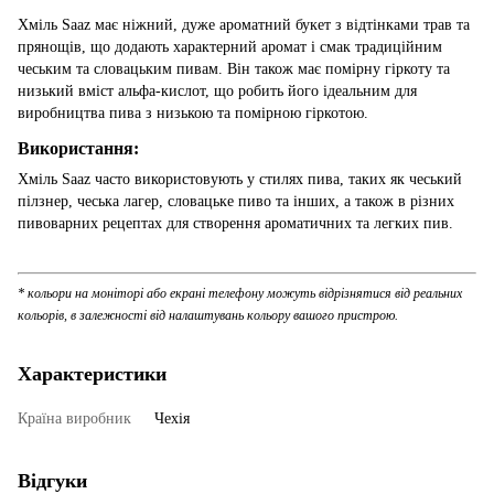
Хміль Saaz має ніжний, дуже ароматний букет з відтінками трав та
прянощів, що додають характерний аромат і смак традиційним
чеським та словацьким пивам. Він також має помірну гіркоту та
низький вміст альфа-кислот, що робить його ідеальним для
виробництва пива з низькою та помірною гіркотою.
Використання:
Хміль Saaz часто використовують у стилях пива, таких як чеський
пілзнер, чеська лагер, словацьке пиво та інших, а також в різних
пивоварних рецептах для створення ароматичних та легких пив.
* кольори на моніторі або екрані телефону можуть відрізнятися від реальних
кольорів, в залежності від налаштувань кольору вашого пристрою.
Характеристики
Країна виробник
Чехія
Відгуки