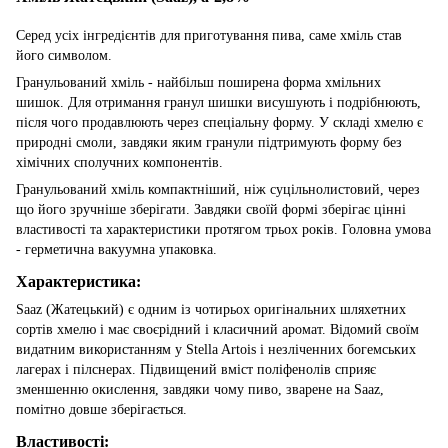
Серед усіх інгредієнтів для приготування пива, саме хміль став
його символом.
Гранульований хміль - найбільш поширена форма хмільних
шишок. Для отримання гранул шишки висушують і подрібнюють,
після чого продавлюють через спеціальну форму. У складі хмелю є
природні смоли, завдяки яким гранули підтримують форму без
хімічних сполучних компонентів.
Гранульований хміль компактніший, ніж суцільнолистовий, через
що його зручніше зберігати. Завдяки своїй формі зберігає цінні
властивості та характеристики протягом трьох років. Головна умова
- герметична вакуумна упаковка.
Характеристика:
Saaz (Жатецький) є одним із чотирьох оригінальних шляхетних
сортів хмелю і має своєрідний і класичний аромат. Відомий своїм
видатним використанням у Stella Artois і незліченних богемських
лагерах і пілснерах. Підвищений вміст поліфенолів сприяє
зменшенню окислення, завдяки чому пиво, зварене на Saaz,
помітно довше зберігається.
Властивості: