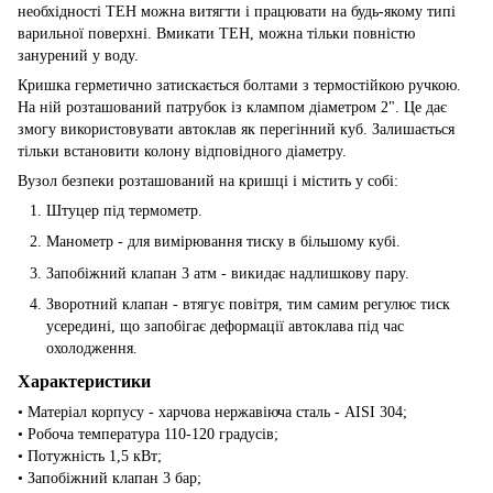
необхідності ТЕН можна витягти і працювати на будь-якому типі
варильної поверхні. Вмикати ТЕН, можна тільки повністю
занурений у воду.
Кришка герметично затискається болтами з термостійкою ручкою.
На ній розташований патрубок із клампом діаметром 2". Це дає
змогу використовувати автоклав як перегінний куб. Залишається
тільки встановити колону відповідного діаметру.
Вузол безпеки розташований на кришці і містить у собі:
Штуцер під термометр.
Манометр - для вимірювання тиску в більшому кубі.
Запобіжний клапан 3 атм - викидає надлишкову пару.
Зворотний клапан - втягує повітря, тим самим регулює тиск
усередині, що запобігає деформації автоклава під час
охолодження.
Характеристики
• Матеріал корпусу - харчова нержавіюча сталь - AISI 304;
• Робоча температура 110-120 градусів;
• Потужність 1,5 кВт;
• Запобіжний клапан 3 бар;