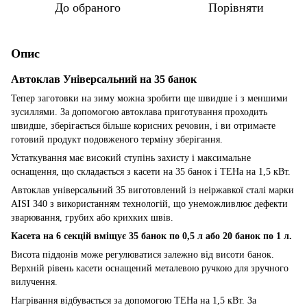
До обраного
Порівняти
Опис
Автоклав Універсальний на 35 банок
Тепер заготовки на зиму можна зробити ще швидше і з меншими
зусиллями. За допомогою автоклава приготування проходить
швидше, зберігається більше корисних речовин, і ви отримаєте
готовий продукт подовженого терміну зберігання.
Устаткування має високий ступінь захисту і максимальне
оснащення, що складається з касети на 35 банок і ТЕНа на 1,5 кВт.
Автоклав універсальний 35 виготовлений із неіржавкої сталі марки
AISI 340 з використанням технологій, що унеможливлює дефекти
зварювання, грубих або крихких швів.
Касета на 6 секцій вміщує 35 банок по 0,5 л або 20 банок по 1 л.
Висота піддонів може регулюватися залежно від висоти банок.
Верхній рівень касети оснащений металевою ручкою для зручного
вилучення.
Нагрівання відбувається за допомогою ТЕНа на 1,5 кВт. За