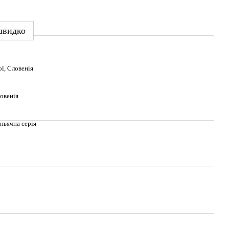
швидко
ol, Словенія
овенія
ньячна серія