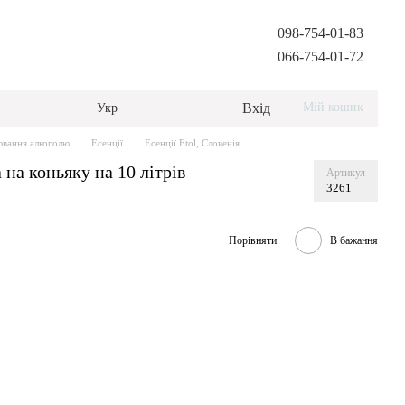
098-754-01-83
066-754-01-72
Вхід
Мій кошик
Укр
вання алкоголю
Есенції
Есенції Etol, Словенія
на коньяку на 10 літрів
Артикул
3261
Порівняти
В бажання