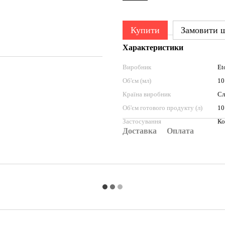
Купити
Замовити 
Характеристики
Виробник
Et
Об'єм (мл)
10
Країна виробник
Сл
Об'єм готового продукту (л)
10
Застосування
Ко
Доставка
Оплата