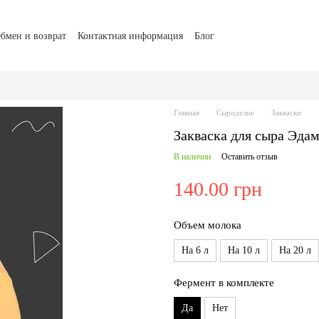
бмен и возврат
Контактная информация
Блог
Главная
Сыроделие
Закваски
Закваска для сыра Эдам
В наличии
Оставить отзыв
140.00 грн
Объем молока
На 6 л
На 10 л
На 20 л
Фермент в комплекте
Да
Нет