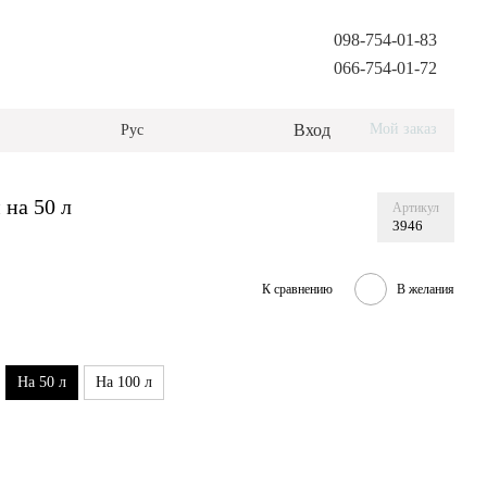
098-754-01-83
066-754-01-72
Вход
Мой заказ
Рус
 на 50 л
Артикул
3946
К сравнению
В желания
На 50 л
На 100 л