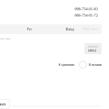
098-754-01-83
066-754-01-72
Вход
Мой заказ
Рус
для сыра
Артикул
16012
К сравнению
В желания
каз