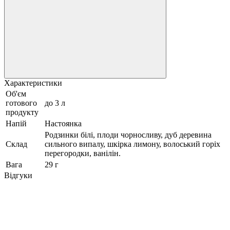
Характеристики
Об'єм
готового
до 3 л
продукту
Напій
Настоянка
Родзинки білі, плоди чорносливу, дуб деревина
Склад
сильного випалу, шкірка лимону, волоський горіх
перегородки, ванілін.
Вага
29 г
Відгуки