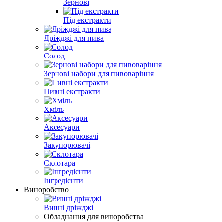
Зернові
Під екстракти
Дріжджі для пива
Солод
Зернові набори для пивоваріння
Пивні екстракти
Хміль
Аксесуари
Закупорювачі
Склотара
Інгредієнти
Виноробство
Винні дріжджі
Обладнання для виноробства