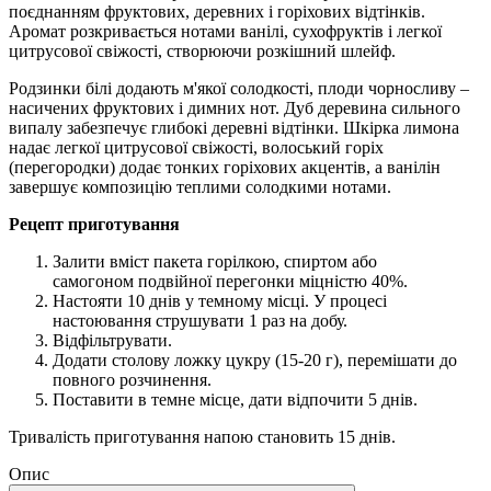
поєднанням фруктових, деревних і горіхових відтінків.
Аромат розкривається нотами ванілі, сухофруктів і легкої
цитрусової свіжості, створюючи розкішний шлейф.
Родзинки білі додають м'якої солодкості, плоди чорносливу –
насичених фруктових і димних нот. Дуб деревина сильного
випалу забезпечує глибокі деревні відтінки. Шкірка лимона
надає легкої цитрусової свіжості, волоський горіх
(перегородки) додає тонких горіхових акцентів, а ванілін
завершує композицію теплими солодкими нотами.
Рецепт приготування
Залити вміст пакета горілкою, спиртом або
самогоном подвійної перегонки міцністю 40%.
Настояти 10 днів у темному місці. У процесі
настоювання струшувати 1 раз на добу.
Відфільтрувати.
Додати столову ложку цукру (15-20 г), перемішати до
повного розчинення.
Поставити в темне місце, дати відпочити 5 днів.
Тривалість приготування напою становить 15 днів.
Опис