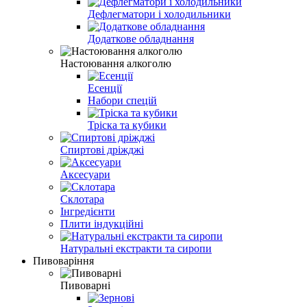
Дефлегматори і холодильники
Додаткове обладнання
Настоювання алкоголю
Есенції
Набори спецій
Тріска та кубики
Спиртові дріжджі
Аксесуари
Склотара
Інгредієнти
Плити індукційні
Натуральні екстракти та сиропи
Пивоваріння
Пивоварні