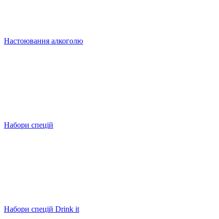
Настоювання алкоголю
Набори спецій
Набори спецій Drink it