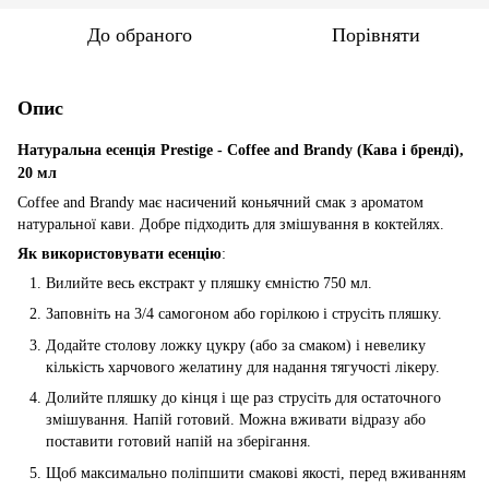
До обраного
Порівняти
Опис
Натуральна есенція Prestige - Coffee and Brandy (Кава і бренді),
20 мл
Coffee and Brandy має насичений коньячний смак з ароматом
натуральної кави. Добре підходить для змішування в коктейлях.
Як використовувати есенцію
:
Вилийте весь екстракт у пляшку ємністю 750 мл.
Заповніть на 3/4 самогоном або горілкою і струсіть пляшку.
Додайте столову ложку цукру (або за смаком) і невелику
кількість харчового желатину для надання тягучості лікеру.
Долийте пляшку до кінця і ще раз струсіть для остаточного
змішування. Напій готовий. Можна вживати відразу або
поставити готовий напій на зберігання.
Щоб максимально поліпшити смакові якості, перед вживанням