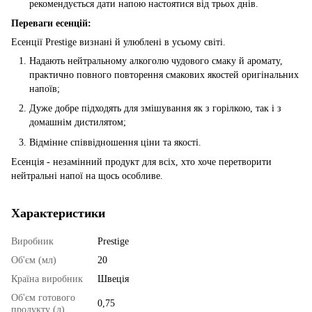
рекомендується дати напою настоятися від трьох днів.
Переваги есенцій:
Есенції Prestige визнані й улюблені в усьому світі.
Надають нейтральному алкоголю чудового смаку й аромату,
практично повного повторення смакових якостей оригінальних
напоїв;
Дуже добре підходять для змішування як з горілкою, так і з
домашнім дистилятом;
Відмінне співвідношення ціни та якості.
Есенція - незамінний продукт для всіх, хто хоче перетворити
нейтральні напої на щось особливе.
Характеристики
Виробник
Prestige
Об'єм (мл)
20
Країна виробник
Швеція
Об'єм готового
0,75
продукту (л)