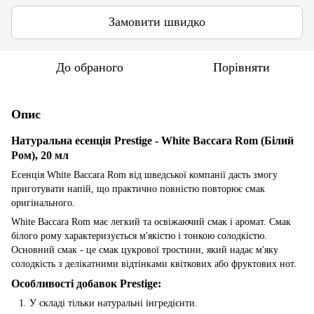
Замовити швидко
До обраного
Порівняти
Опис
Натуральна есенція Prestige - White Baccara Rom (Білий
Ром), 20 мл
Есенція
White Baccara Rom
від шведської компанії дасть змогу
приготувати напій, що практично повністю повторює смак
оригінального.
White Baccara Rom
має легкий та освіжаючий смак і аромат. Смак
білого рому характеризується м'якістю і тонкою солодкістю.
Основний смак - це смак цукрової тростини, який надає м'яку
солодкість з делікатними відтінками квіткових або фруктових нот.
Особливості добавок Prestige:
У складі тільки натуральні інгредієнти.