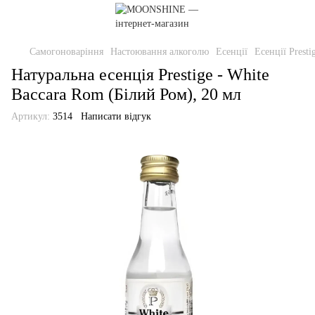
Самогоноваріння
Настоювання алкоголю
Есенції
Есенції Presti
Натуральна есенція Prestige - White
Baccara Rom (Білий Ром), 20 мл
Артикул:
3514
Написати відгук