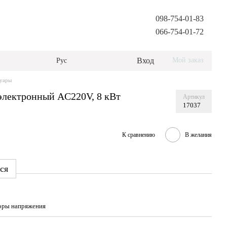
098-754-01-83
066-754-01-72
Вход
Мой заказ
Рус
суары
электронный AC220V, 8 кВт
Артикул
17037
К сравнению
В желания
ся
оры напряжения