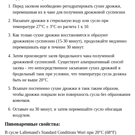
Перед засевом необходимо регидратировать сухие дрожжи,
перемешивая их в чане для получения дрожжевой суспензии.
Насыпьте дрожжи в стерильную воду или сусло при
температуре 27°C ± 3°C из расчета 1 к 10.
Как только сухие дрожжи восстановятся и образуют
дрожжевую суспензию (15-30 минут), продолжайте медленно
перемешивать еще в течение 30 минут.
Затем произведите засев бродильного чана полученной
дрожжевой суспензией. Существует альтернативный способ
засева - это непосредственное засыпание сухих дрожжей в
бродильный танк при условии, что температура сусла должна
быть не выше 20°C.
Всыпьте постепенно сухие дрожжи в танк таким образом,
чтобы дрожжи покрыли всю поверхность сусла без образования
комочков.
Оставьте на 30 минут, и затем перемешайте сусло обогащая
воздухом.
Пивоваренные свойства:
В сусле Lallemand's Standard Conditions Wort при 20°C (68°F)