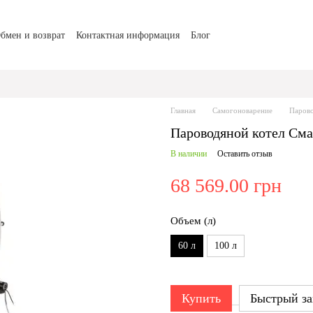
бмен и возврат
Контактная информация
Блог
Главная
Самогоноварение
Парово
Пароводяной котел Сма
В наличии
Оставить отзыв
68 569.00 грн
Объем (л)
60 л
100 л
Купить
Быстрый за