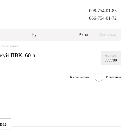
098-754-01-83
066-754-01-72
Вход
Мой заказ
Рус
дяные котлы
куй ПВК, 60 л
Артикул
777780
К сравнению
В желания
каз