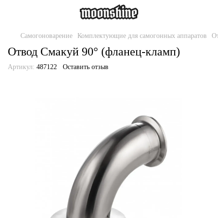
Самогоноварение
Комплектующие для самогонных аппаратов
О
Отвод Смакуй 90° (фланец-кламп)
Артикул:
487122
Оставить отзыв