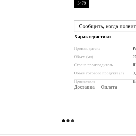
3478
Сообщить, когда появит
Характеристики
Производитель
Pr
Объем (мл)
2
Страна производитель
Ш
Объем готового продукта (л)
0
Применение
Н
Доставка
Оплата