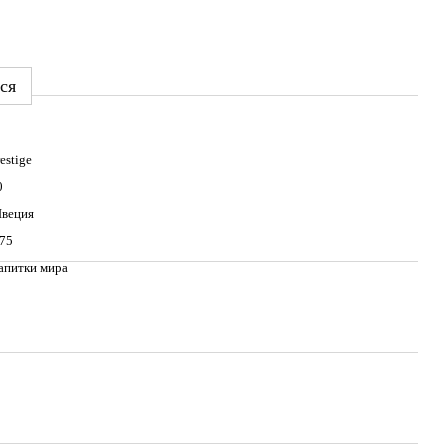
ся
estige
0
веция
,75
апитки мира