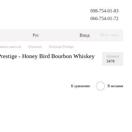
098-754-01-83
066-754-01-72
Вход
Мой заказ
Рус
вание алкоголя
Эссенции
Эссенции Prestige
restige - Honey Bird Bourbon Whiskey
Артикул
3478
К сравнению
В желания