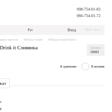
098-754-01-83
066-754-01-72
Вход
Мой заказ
Рус
вание алкоголя
Наборы специй
Наборы специй Drink it
Drink it Сливянка
Артикул
16692
К сравнению
В желания
каз
л
р