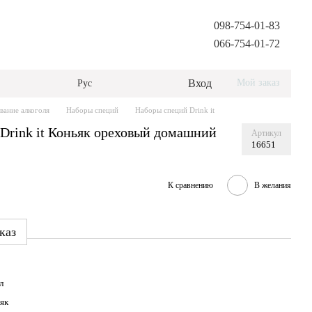
098-754-01-83
066-754-01-72
Вход
Мой заказ
Рус
вание алкоголя
Наборы специй
Наборы специй Drink it
 Drink it Коньяк ореховый домашний
Артикул
16651
К сравнению
В желания
каз
л
як