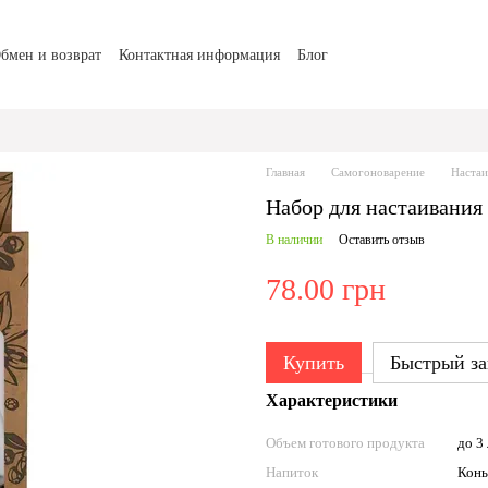
бмен и возврат
Контактная информация
Блог
Главная
Самогоноварение
Настаи
Набор для настаивания
В наличии
Оставить отзыв
78.00 грн
Купить
Быстрый за
Характеристики
Объем готового продукта
до 3 
Напиток
Конь