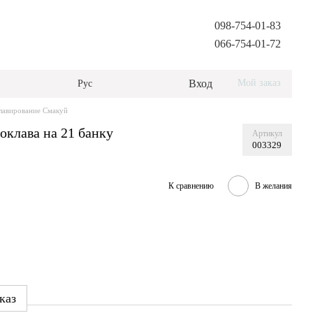
098-754-01-83
066-754-01-72
Вход
Мой заказ
Рус
лавирование Смакуй
оклава на 21 банку
Артикул
003329
К сравнению
В желания
каз