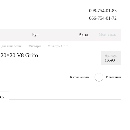
098-754-01-83
066-754-01-72
Вход
Мой заказ
Рус
 для виноделия
Фильтры
Фильтры Grifo
20×20 V8 Grifo
Артикул
16593
К сравнению
В желания
ся