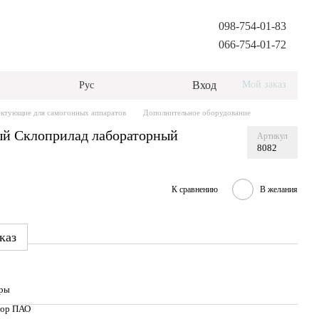
098-754-01-83
066-754-01-72
Вход
Мой заказ
Рус
ктующие для самогонных аппаратов
Дополнительное оборудование
ый Склоприлад лабораторный
Артикул
8082
К сравнению
В желания
каз
оры
бор ПАО