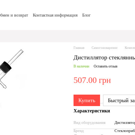
бмен и возврат
Контактная информация
Блог
Главная
Самогоноварение
Компле
Дистиллятор стеклянн
В наличии
Оставить отзыв
507.00 грн
Купить
Быстрый за
Характеристики
Вид оборудования
Дистиллят
Бренд
Стеклопри