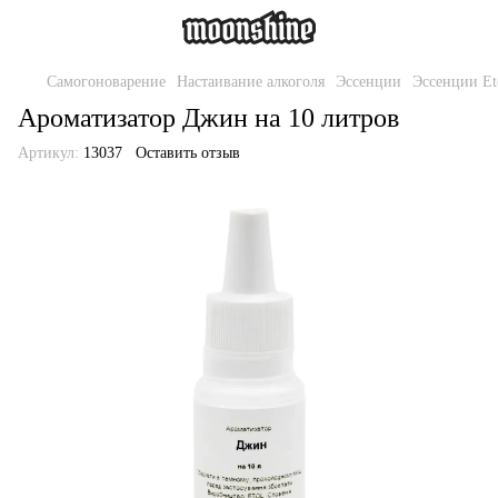
Самогоноварение
Настаивание алкоголя
Эссенции
Эссенции Et
Ароматизатор Джин на 10 литров
Артикул:
13037
Оставить отзыв