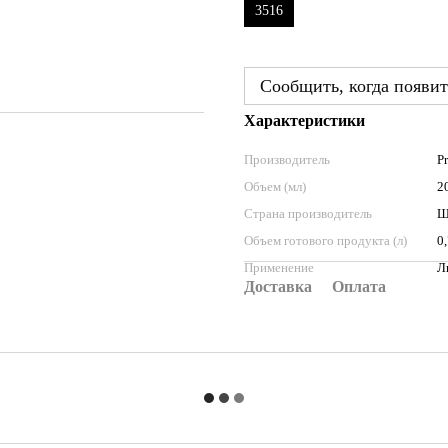
3516
Сообщить, когда появит
Характеристики
Производитель
Pr
Объем (мл)
2
Страна производитель
Ш
Объем готового продукта (л)
0
Применение
Л
Доставка
Оплата