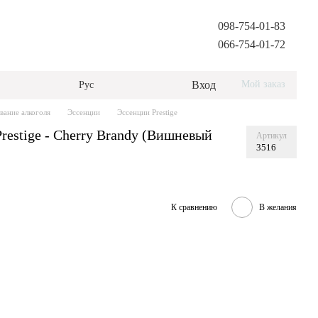
098-754-01-83
066-754-01-72
Вход
Мой заказ
Рус
вание алкоголя
Эссенции
Эссенции Prestige
restige - Cherry Brandy (Вишневый
Артикул
3516
К сравнению
В желания