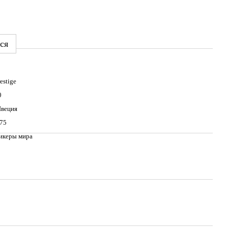
ся
estige
0
веция
,75
икеры мира