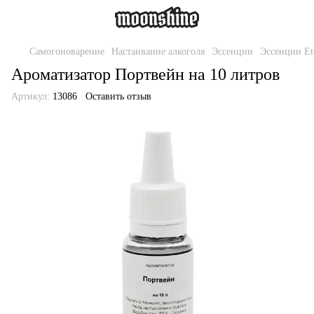
Самогоноварение
Настаивание алкоголя
Эссенции
Эссенции Et
Ароматизатор Портвейн на 10 литров
Артикул:
13086
Оставить отзыв