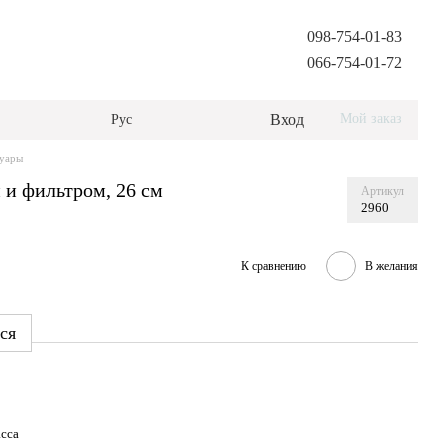
098-754-01-83
066-754-01-72
Вход
Мой заказ
Рус
суары
 и фильтром, 26 см
Артикул
2960
К сравнению
В желания
ся
сса