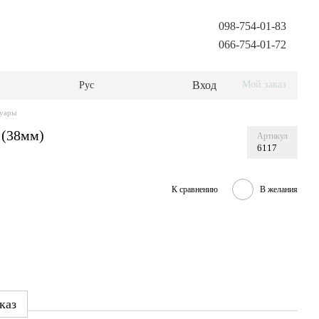
098-754-01-83
066-754-01-72
Вход
Мой заказ
Рус
суары
 (38мм)
Артикул
6117
К сравнению
В желания
каз