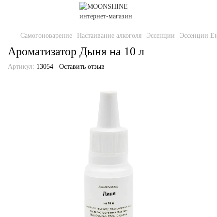
Самогоноварение
Настаивание алкоголя
Эссенции
Эссенции Et
Ароматизатор Дыня на 10 л
Артикул:
13054
Оставить отзыв